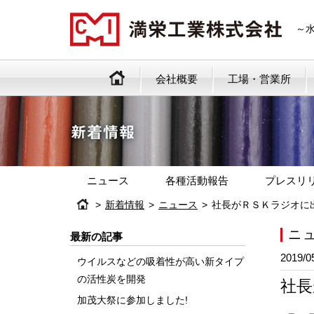
～
会社概要
工場・営業所
ニュース
各種活動報告
プレスリ
新着情報
ニュース
社長がＲＳＫラジオに
ニ
最新の記事
2019/0
ウイルスなどの吸着性が高い新タイプ
の活性炭を開発
社長
加茂大祭に参加しました!