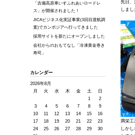
先日、
「吉備高原車いすふれあいロードレ
しまし
ス」が開催されました！
JICAビジネス化実証事業(3回目渡航調
査)でカンボジアへ行ってきました
採用サイトを新たにオープンしました
会社からのおもてなし「冷凍黄金巻き
寿司」
カレンダー
2026年8月
月
火
水
木
金
土
日
1
2
3
4
5
6
7
8
9
10
11
12
13
14
15
16
満栄工
17
18
19
20
21
22
23
しかし
24
25
26
27
28
29
30