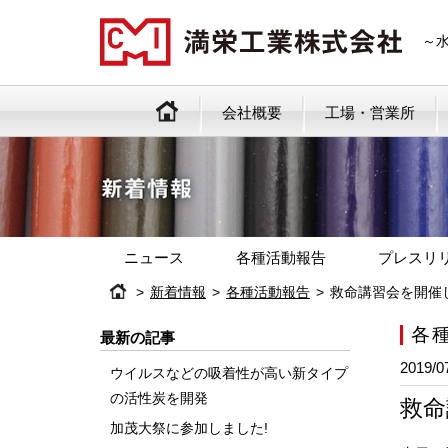
～
会社概要
工場・営業所
ニュース
各種活動報告
プレスリ
新着情報
各種活動報告
救命講習会を開催
各
最新の記事
2019/0
ウイルスなどの吸着性が高い新タイプ
の活性炭を開発
救命
加茂大祭に参加しました!