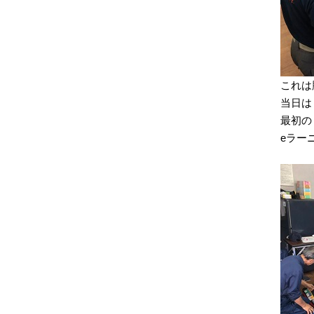
これは
当日は
最初の
eラー