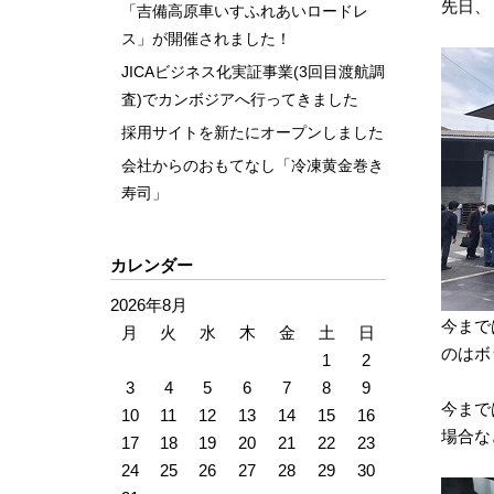
先日、
「吉備高原車いすふれあいロードレ
ス」が開催されました！
JICAビジネス化実証事業(3回目渡航調
査)でカンボジアへ行ってきました
採用サイトを新たにオープンしました
会社からのおもてなし「冷凍黄金巻き
寿司」
カレンダー
2026年8月
今まで
月
火
水
木
金
土
日
のはボ
1
2
3
4
5
6
7
8
9
今まで
10
11
12
13
14
15
16
場合な
17
18
19
20
21
22
23
24
25
26
27
28
29
30