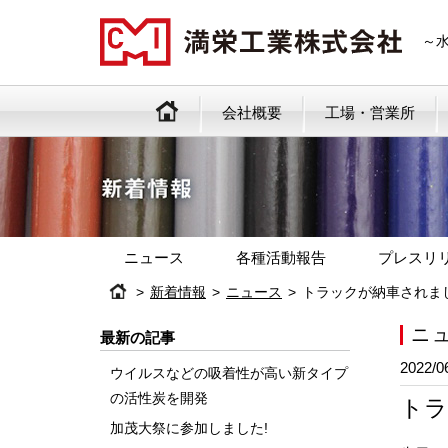
～
会社概要
工場・営業所
ニュース
各種活動報告
プレスリ
新着情報
ニュース
トラックが納車されま
ニ
最新の記事
2022/0
ウイルスなどの吸着性が高い新タイプ
の活性炭を開発
トラ
加茂大祭に参加しました!