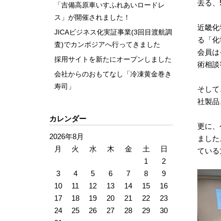
去る、
「吉備高原車いすふれあいロードレ
ス」が開催されました！
近畿化
JICAビジネス化実証事業(3回目渡航調
る「化
査)でカンボジアへ行ってきました
会員は
採用サイトを新たにオープンしました
術相談
会社からのおもてなし「冷凍黄金巻き
寿司」
そして
社製品
カレンダー
更に、
2026年8月
ました
月
火
水
木
金
土
日
ている
1
2
3
4
5
6
7
8
9
10
11
12
13
14
15
16
17
18
19
20
21
22
23
24
25
26
27
28
29
30