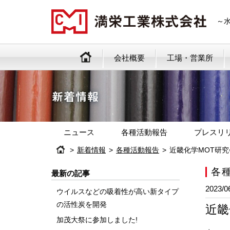
～
会社概要
工場・営業所
ニュース
各種活動報告
プレスリ
新着情報
各種活動報告
近畿化学MOT研
各
最新の記事
2023/0
ウイルスなどの吸着性が高い新タイプ
の活性炭を開発
近畿
加茂大祭に参加しました!